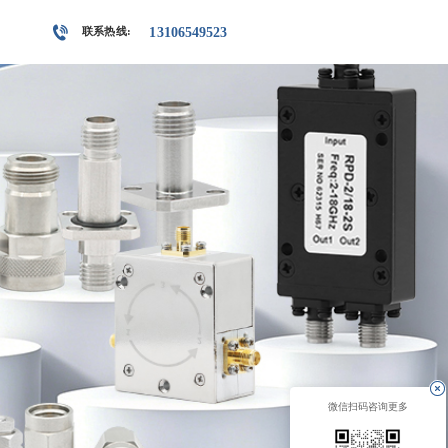
13106549523
联系热线:
微信扫码咨询更多