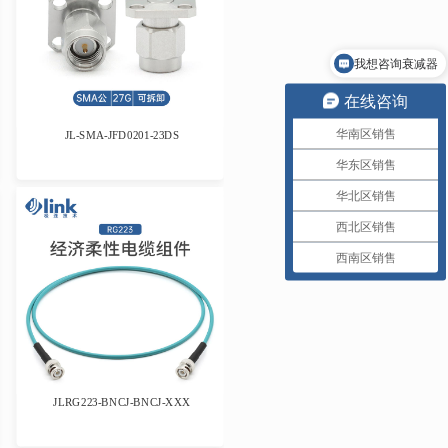
我想咨询衰减器
我想咨询射频负载
在线咨询
华南区销售
JL-SMA-JFD0201-23DS
华东区销售
华北区销售
西北区销售
西南区销售
JLRG223-BNCJ-BNCJ-XXX