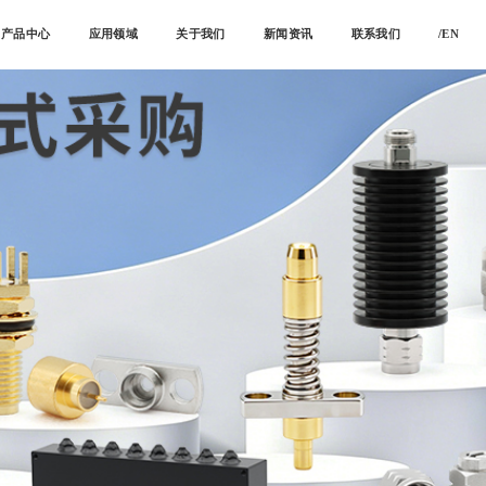
产品中心
应用领域
关于我们
新闻资讯
联系我们
/EN