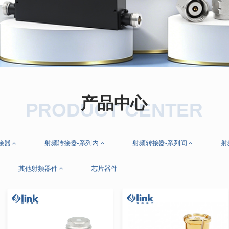
产品中心
PRODUCT CENTER
接器
射频转接器-系列内
射频转接器-系列间
射
其他射频器件
芯片器件