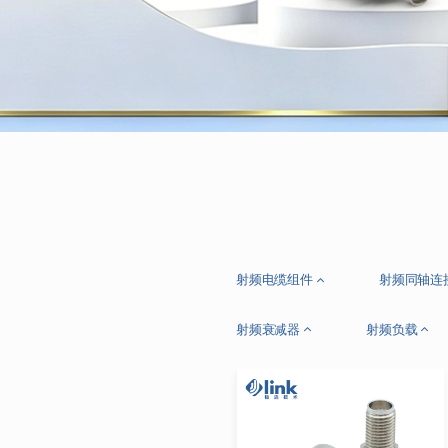
射频电缆组件
射频同轴连
射频衰减器
射频负载